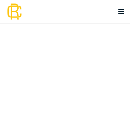
Početna
Usluge
Premium usluge
Cenovnik
O nama
Blog
Kontakt