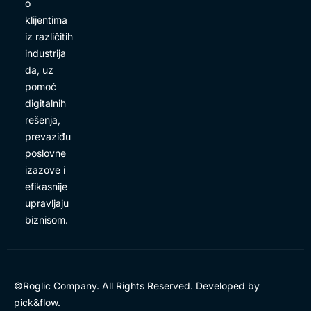
o
klijentima
iz različitih
industrija
da, uz
pomoć
digitalnih
rešenja,
prevaziđu
poslovne
izazove i
efikasnije
upravljaju
biznisom.
©Roglic Company. All Rights Reserved. Developed by
pick&flow
.