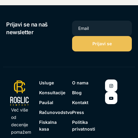
Prijavi se na naš
Email
newsletter
Usluge
O nama
Konsultacije
Blog
Paušal
Kontakt
Već više
Računovodstvo
Press
od
Fiskalna
Politika
decenije
kasa
privatnosti
pomažem