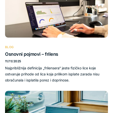
BLOG
Osnovni pojmovi – frilens
11/11/2025
Najpribližnija definicija „frilensera“ jeste fizičko lice koje
ostvaruje prihode od lica koja prilikom isplate zarada nisu
obračunala i isplatila porez i doprinose.