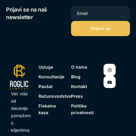
Prijavi se na naš
Email
newsletter
Usluge
O nama
Konsultacije
Blog
Paušal
Kontakt
Već više
Računovodstvo
Press
od
Fiskalna
Politika
decenije
kasa
privatnosti
pomažem
o
klijentima