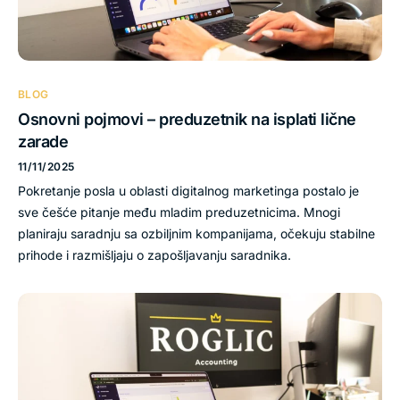
BLOG
Osnovni pojmovi – preduzetnik na isplati lične
zarade
11/11/2025
Pokretanje posla u oblasti digitalnog marketinga postalo je
sve češće pitanje među mladim preduzetnicima. Mnogi
planiraju saradnju sa ozbiljnim kompanijama, očekuju stabilne
prihode i razmišljaju o zapošljavanju saradnika.