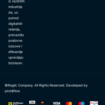
iz različitih
industrija
da, uz
pomoć
digitalnih
rešenja,
prevaziđu
poslovne
izazove i
efikasnije
upravljaju
biznisom.
©Roglic Company. All Rights Reserved. Developed by
pick&flow
.