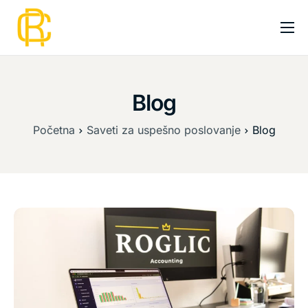
Početna
Usluge
Blog
Premium usluge
Početna
Saveti za uspešno poslovanje
Blog
Cenovnik
O nama
Blog
Kontakt