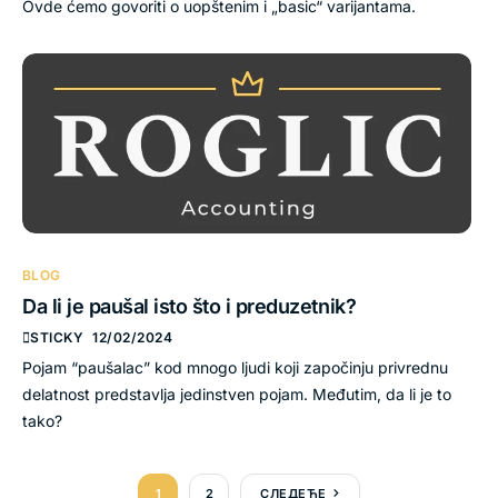
Ovde ćemo govoriti o uopštenim i „basic“ varijantama.
BLOG
Da li je paušal isto što i preduzetnik?
STICKY
12/02/2024
Pojam “paušalac” kod mnogo ljudi koji započinju privrednu
delatnost predstavlja jedinstven pojam. Međutim, da li je to
tako?
1
2
СЛЕДЕЋЕ