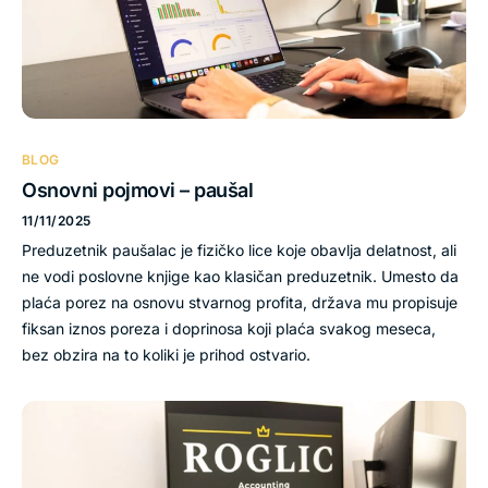
BLOG
Osnovni pojmovi – paušal
11/11/2025
Preduzetnik paušalac je fizičko lice koje obavlja delatnost, ali
ne vodi poslovne knjige kao klasičan preduzetnik. Umesto da
plaća porez na osnovu stvarnog profita, država mu propisuje
fiksan iznos poreza i doprinosa koji plaća svakog meseca,
bez obzira na to koliki je prihod ostvario.